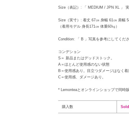
Size（表記）: 「 MEDIUM / JPN X
Size（実寸）: 着丈 67㎝ 身幅 61㎝ 肩幅 
（着用モデル 身長171㎝ 体重60㎏）
Condition: 「 B 」写真を参考にして
コンデション
S＝ 新品またはデッドストック。
A＝ほとんど使用感のない状態
B＝使用感あり。目立つダメージはなく着
C＝使用感、ダメージあり。
* Lemonteaとオンラインショップで同時
購入数
Sold