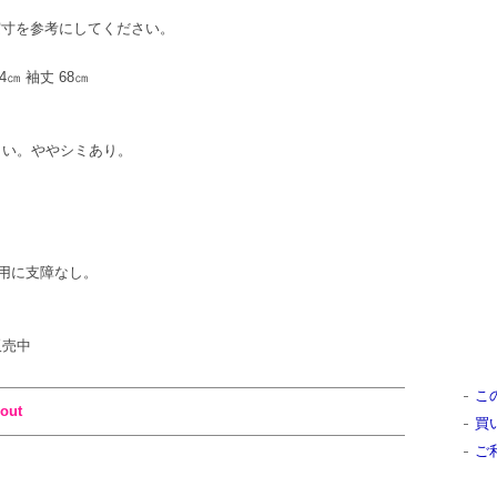
L 」 実寸を参考にしてください。
54㎝ 袖丈 68㎝
ください。ややシミあり。
用に支障なし。
販売中
こ
out
買
ご