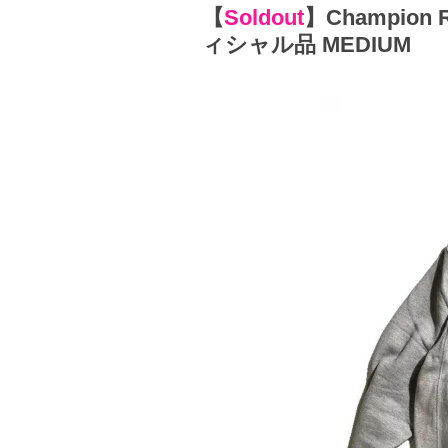
【
Soldout
】
Champion
ィシャル品 MEDIUM