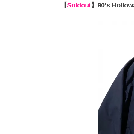
【
Soldout
】
90’s Hollo