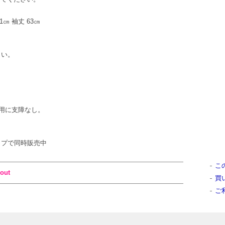
61㎝ 袖丈 63㎝
さい。
用に支障なし。
ンショップで同時販売中
こ
out
買
ご