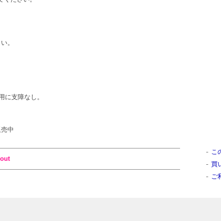
さい。
用に支障なし。
販売中
こ
out
買
ご