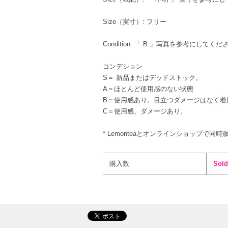
Size（実寸）: フリー
Condition: 「 B 」写真を参考にしてくだ
コンデション
S＝ 新品またはデッドストック。
A＝ほとんど使用感のない状態
B＝使用感あり。目立つダメージはなく着
C＝使用感、ダメージあり。
* Lemonteaとオンラインショップで同時
購入数
Sold