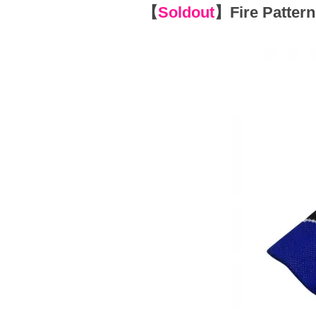
【
Soldout
】
Fire Patter