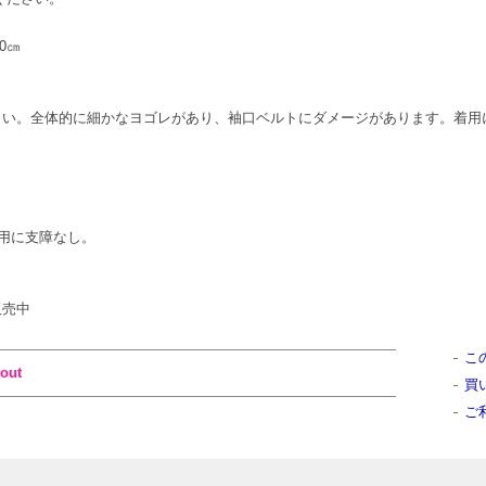
90㎝
にしてください。全体的に細かなヨゴレがあり、袖口ベルトにダメージがあります。
用に支障なし。
販売中
こ
out
買
ご