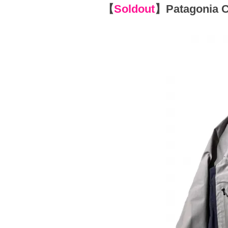
【
Soldout
】
Patagonia 