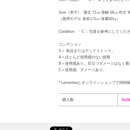
Size（実寸）: 着丈 71㎝ 身幅 58㎝ 裄丈 
（着用モデル 身長171㎝ 体重60㎏）
Condition: 「 C 」写真を参考
コンデション
S＝ 新品またはデッドストック。
A＝ほとんど使用感のない状態
B＝使用感あり。目立つダメージはなく着
C＝使用感、ダメージあり。
* Lemonteaとオンラインショップで同時
購入数
Sold