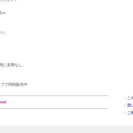
91㎝
さい。
用に支障なし。
ンショップで同時販売中
こ
out
買
ご