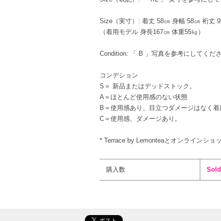
Size（実寸）: 着丈 58㎝ 身幅 58㎝ 裄丈 
（着用モデル 身長167㎝ 体重55㎏）
Condition: 「 B 」写真を参考にしてくだ
コンデション
S＝ 新品またはデッドストック。
A＝ほとんど使用感のない状態
B＝使用感あり。目立つダメージはなく着
C＝使用感、ダメージあり。
* Terrace by Lemonteaとオンライ
購入数
Sold