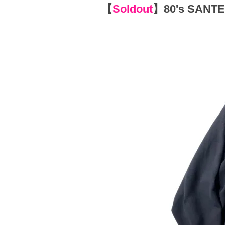
【
Soldout
】
80's SANT