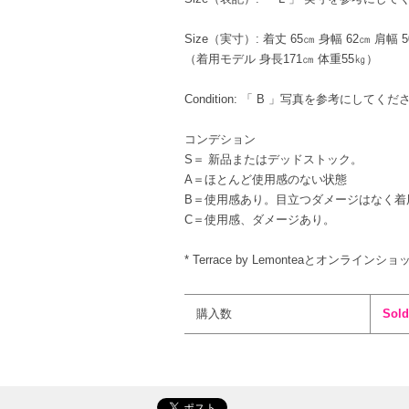
Size（実寸）: 着丈 65㎝ 身幅 62㎝ 肩幅 
（着用モデル 身長171㎝ 体重55㎏）
Condition: 「 B 」写真を参考にしてくだ
コンデション
S＝ 新品またはデッドストック。
A＝ほとんど使用感のない状態
B＝使用感あり。目立つダメージはなく着
C＝使用感、ダメージあり。
* Terrace by Lemonteaとオンライ
購入数
Sold