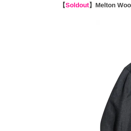
【
Soldout
】
Melton Woo