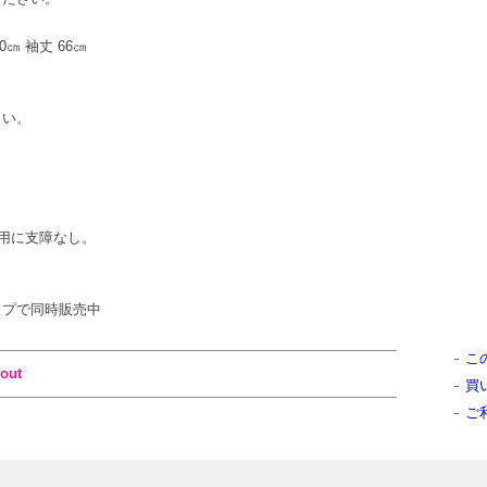
50㎝ 袖丈 66㎝
さい。
用に支障なし。
ンショップで同時販売中
こ
out
買
ご