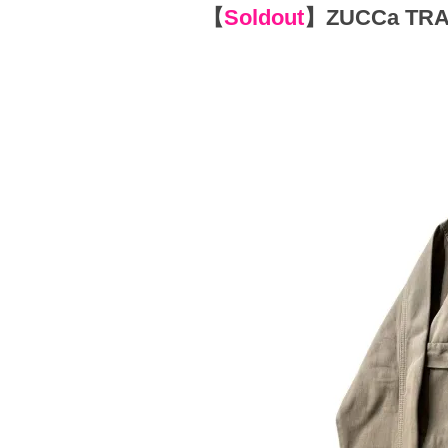
【
Soldout
】
ZUCCa TRAV