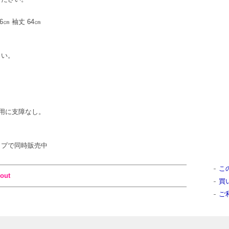
46㎝ 袖丈 64㎝
さい。
用に支障なし。
ンショップで同時販売中
こ
out
買
ご