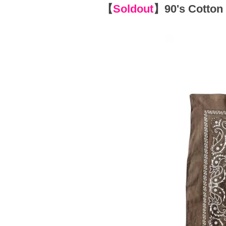
【
Soldout
】
90's Cotto