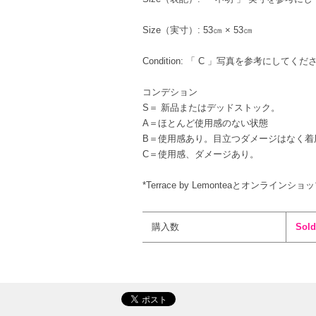
Size（実寸）: 53㎝ × 53㎝
Condition: 「 C 」写真を参考にして
コンデション
S＝ 新品またはデッドストック。
A＝ほとんど使用感のない状態
B＝使用感あり。目立つダメージはなく着
C＝使用感、ダメージあり。
*Terrace by Lemonteaとオンライン
購入数
Sold