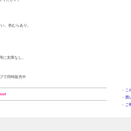
ください。色むらあり。
用に支障なし。
ショップで同時販売中
こ
out
買
ご