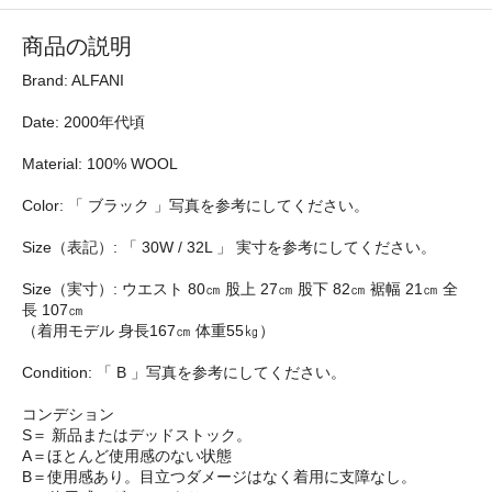
商品の説明
Brand: ALFANI
Date: 2000年代頃
Material: 100% WOOL
Color: 「 ブラック 」写真を参考にしてください。
Size（表記）: 「 30W / 32L 」 実寸を参考にしてください。
Size（実寸）: ウエスト 80㎝ 股上 27㎝ 股下 82㎝ 裾幅 21㎝ 全
長 107㎝
（着用モデル 身長167㎝ 体重55㎏）
Condition: 「 B 」写真を参考にしてください。
コンデション
S＝ 新品またはデッドストック。
A＝ほとんど使用感のない状態
B＝使用感あり。目立つダメージはなく着用に支障なし。