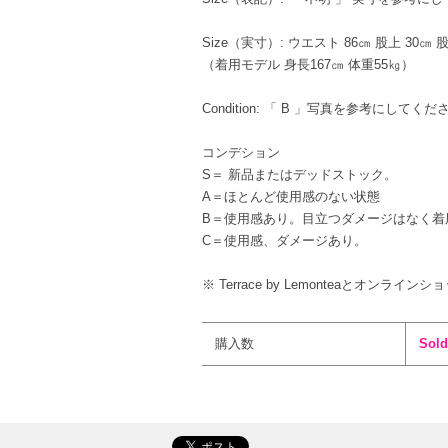
Size（実寸）: ウエスト 86㎝ 股上 30㎝ 股
（着用モデル 身長167㎝ 体重55㎏）
Condition: 「 B 」写真を参考にしてくだ
コンデション
S＝ 新品またはデッドストック。
A＝ほとんど使用感のない状態
B＝使用感あり。目立つダメージはなく着
C＝使用感、ダメージあり。
※ Terrace by Lemonteaとオンライ
購入数
Sold