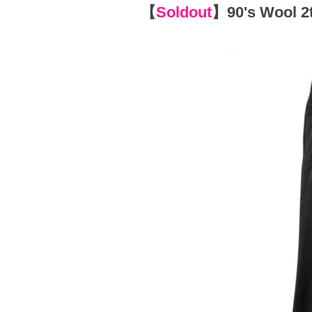
【
Soldout
】
90's Wool 