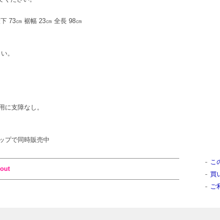
下 73㎝ 裾幅 23㎝ 全長 98㎝
さい。
用に支障なし。
ンショップで同時販売中
こ
out
買
ご