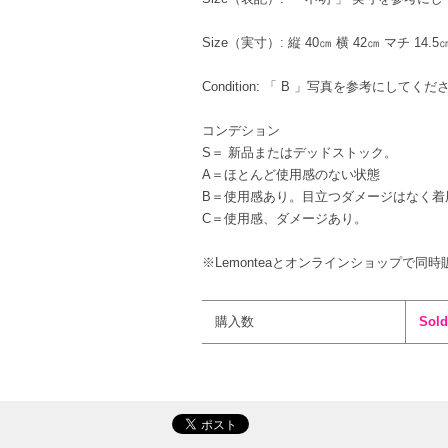
Size（実寸）: 縦 40㎝ 横 42㎝ マチ 14.5
Condition: 「 B 」写真を参考
コンデション
S＝ 新品またはデッドストック。
A＝ほとんど使用感のない状態
B＝使用感あり。目立つダメージはなく着
C＝使用感、ダメージあり。
※Lemonteaとオンラインショップで同時
購入数
Sold