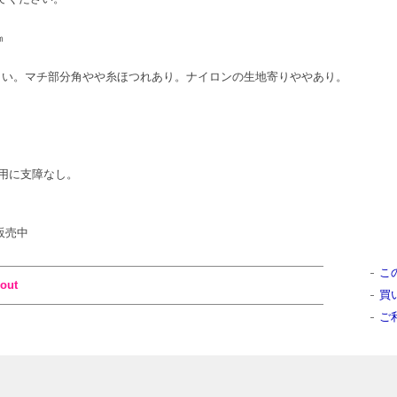
㎝
にしてください。マチ部分角やや糸ほつれあり。ナイロンの生地寄りややあり。
用に支障なし。
販売中
こ
out
買
ご