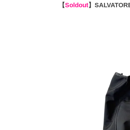
【
Soldout
】
SALVATORE 