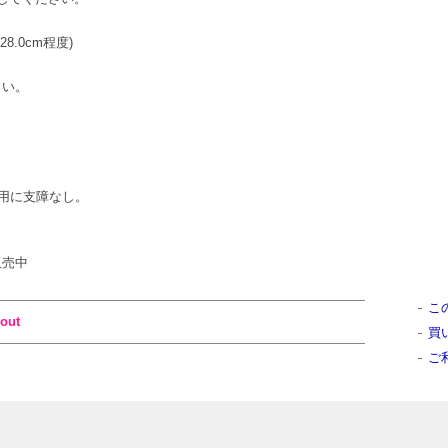
28.0cm程度)
さい。
用に支障なし。
販売中
こ
out
買
ご