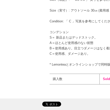
Size（実寸）: アウトソール 30㎝ (着用感 
Condition: 「 C 」写真を参考にしてくだ
コンデション
S＝ 新品またはデッドストック。
A＝ほとんど使用感のない状態
B＝使用感あり。目立つダメージはなく着
C＝使用感、ダメージあり。
* Lemonteaとオンラインショップで同時
購入数
Sold