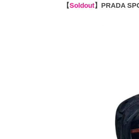
【
Soldout
】
PRADA SPOR