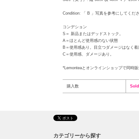
Condition: 「 B 」写真を参考にして
コンデション
S＝ 新品またはデッドストック。
A＝ほとんど使用感のない状態
B＝使用感あり。目立つダメージはなく着
C＝使用感、ダメージあり。
*Lemonteaとオンラインショップで同時
購入数
Sold
カテゴリーから探す