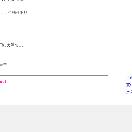
ください。色褪せあり
用に支障なし。
販売中
こ
out
買
ご