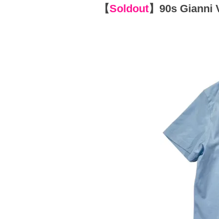
【
Soldout
】
90s Gianni 