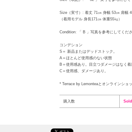
Size（実寸）: 着丈 71㎝ 身幅 53㎝ 肩幅 
（着用モデル 身長171㎝ 体重55㎏）
Condition: 「 B 」写真を参考にしてくだ
コンデション
S＝ 新品またはデッドストック。
A＝ほとんど使用感のない状態
B＝使用感あり。目立つダメージはなく着
C＝使用感、ダメージあり。
* Terrace by Lemonteaとオンライ
購入数
Sold