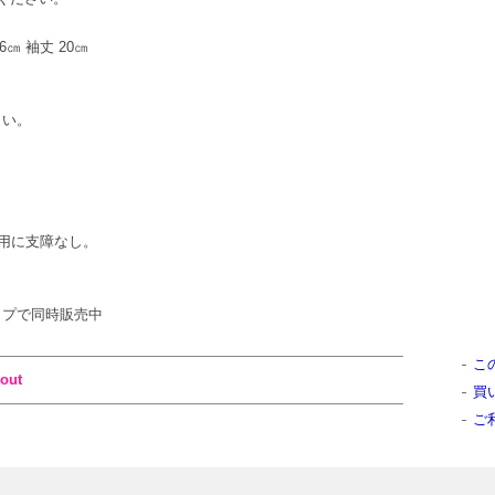
46㎝ 袖丈 20㎝
さい。
用に支障なし。
ンショップで同時販売中
こ
out
買
ご