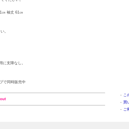
61㎝ 袖丈 61㎝
さい。
用に支障なし。
ショップで同時販売中
こ
out
買
ご