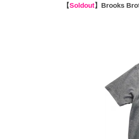
【
Soldout
】
Brooks Brot