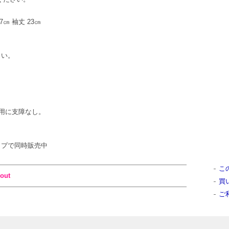
47㎝ 袖丈 23㎝
さい。
用に支障なし。
ンショップで同時販売中
こ
out
買
ご