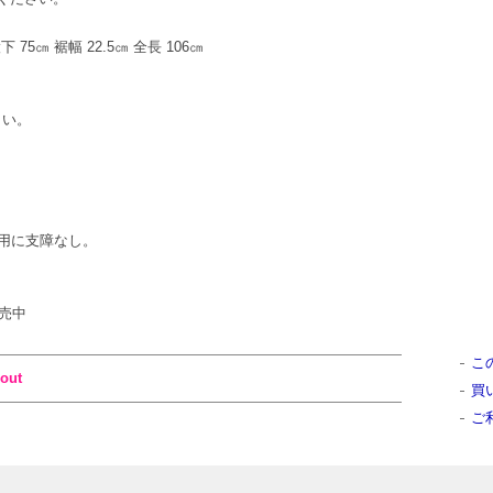
下 75㎝ 裾幅 22.5㎝ 全長 106㎝
さい。
用に支障なし。
販売中
こ
out
買
ご