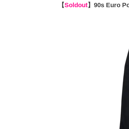
【
Soldout
】
90s Euro Po