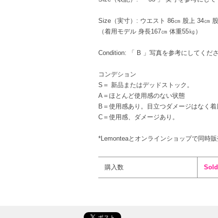
Size（実寸）: ウエスト 86㎝ 股上 34㎝ 股
（着用モデル 身長167㎝ 体重55㎏）
Condition: 「 B 」写真を参考にしてくだ
コンデション
S＝ 新品またはデッドストック。
A＝ほとんど使用感のない状態
B＝使用感あり。目立つダメージはなく着
C＝使用感、ダメージあり。
*Lemonteaとオンラインショップで同時
購入数
Sold