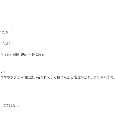
てください。
てください。
下 79㎝ 裾幅 19㎝ 全長 107㎝
さい。
のヤケやタグが内側に縫い込まれている個体がある場合がございます事を予め
用に支障なし。