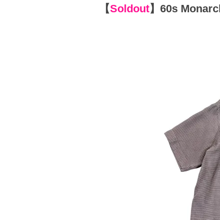
【
Soldout
】
60s Monarch