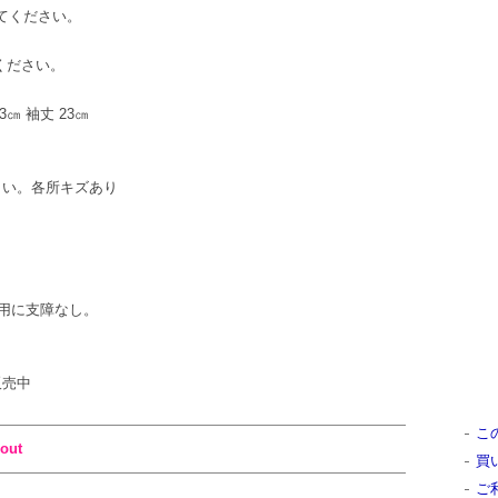
してください。
てください。
43㎝ 袖丈 23㎝
ください。各所キズあり
用に支障なし。
販売中
こ
out
買
ご