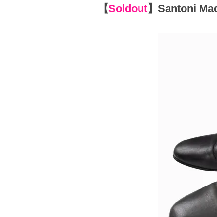
【
Soldout
】
Santoni Ma