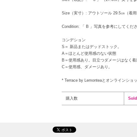
Size（実寸）: アウトソール 29.5㎝（着用
Condition: 「 B 」写真を参考にしてくだ
コンデション
S＝ 新品またはデッドストック。
A＝ほとんど使用感のない状態
B＝使用感あり。目立つダメージはなく着
C＝使用感、ダメージあり。
* Terrace by Lemonteaとオンライ
購入数
Sold