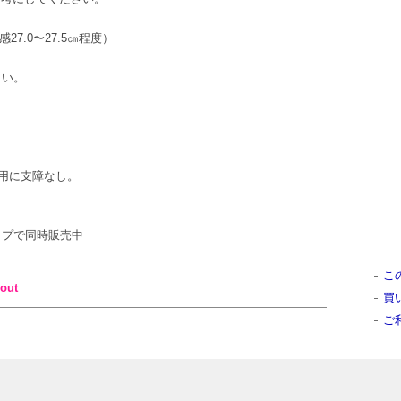
感27.0〜27.5㎝程度）
さい。
用に支障なし。
ンショップで同時販売中
こ
out
買
ご