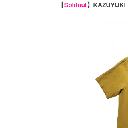
【
Soldout
】
KAZUYUKI K