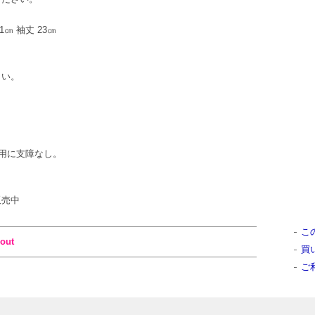
41㎝ 袖丈 23㎝
さい。
用に支障なし。
販売中
こ
out
買
ご