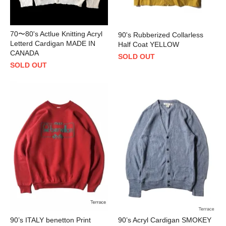
70〜80's Actlue Knitting Acryl
90's Rubberized Collarless
Letterd Cardigan MADE IN
Half Coat YELLOW
CANADA
SOLD OUT
SOLD OUT
90’s ITALY benetton Print
90’s Acryl Cardigan SMOKEY