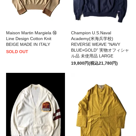
Maison Martin Margiela ⑭
Champion U.S.Naval
Line Design Cotton Knit
Academy(米海兵学校)
BEIGE MADE IN ITALY
REVERSE WEAVE "NAVY
BLUE×GOLD" 実物オフィシャ
SOLD OUT
ル品 未使用品 LARGE
19,800円(税込21,780円)